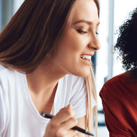
还能连赛事直播，他
现场看足球比赛，主队
起拥抱欢呼，这种感觉
叶霏蝶