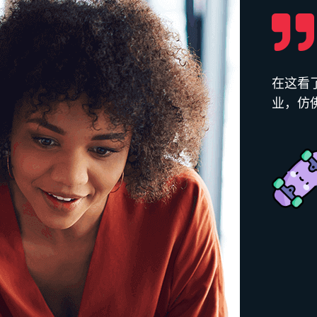
进球的那一刻全场沸腾，和陌生人一
在这看
太神奇了！⚽
业，仿佛